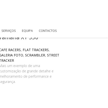
SERVIÇOS
EQUIPA
CONTACTOS
Yamaha XT 350
CAFE RACERS
,
FLAT TRACKERS
,
GALERIA FOTO
,
SCRAMBLER
,
STREET
TRACKER
Mais um exemplo de uma
customização de grande detalhe e
melhoramento de performance e
segurança.